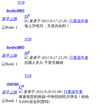
TOP
hwdwd003
#
15
新手上路
发表于 2011-9-17 22:26
|
只看该作者
海上升明月，天涯共此时！
TOP
hwdwd003
#
16
新手上路
发表于 2011-9-17 22:29
|
只看该作者
但愿人长久 千里共婵娟
TOP
cbdyhb
#
17
发表于 2012-9-20 01:08
|
只看该作者
新手上路
谢谢老苏的祝福~中秋找你吃月饼去！哈哈
X200S还会到货吗?