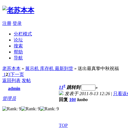
注册
登录
分栏模式
论坛
搜索
帮助
导航
老苏本本
»
展示机 库存机 最新到货
» 送出最真挚中秋祝福
1
2
3
下一页
返回列表
发帖
#
11
跳转到
»
admin
发表于 2011-9-13 12:26
|
只看该
管理员
回复
10#
luobo
TOP