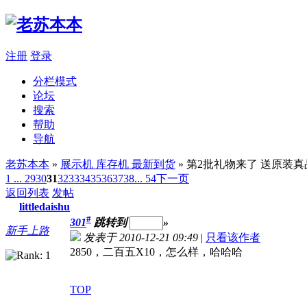
注册
登录
分栏模式
论坛
搜索
帮助
导航
老苏本本
»
展示机 库存机 最新到货
» 第2批礼物来了 送原装
1 ...
29
30
31
32
33
34
35
36
37
38
... 54
下一页
返回列表
发帖
littledaishu
#
301
跳转到
»
新手上路
发表于 2010-12-21 09:49
|
只看该作者
2850，二百五X10，怎么样，哈哈哈
TOP