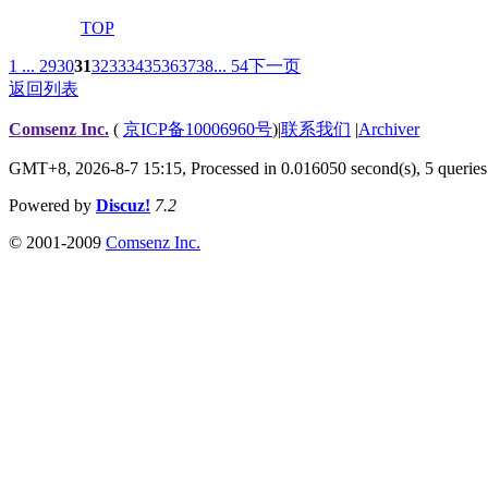
TOP
1 ...
29
30
31
32
33
34
35
36
37
38
... 54
下一页
返回列表
Comsenz Inc.
(
京ICP备10006960号
)
|
联系我们
|
Archiver
GMT+8, 2026-8-7 15:15,
Processed in 0.016050 second(s), 5 queries
Powered by
Discuz!
7.2
© 2001-2009
Comsenz Inc.