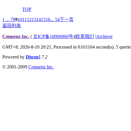
TOP
1 ...
7
8
9
10
11
12
13
14
15
16
... 54
下一页
返回列表
Comsenz Inc.
(
京ICP备10006960号
)
|
联系我们
|
Archiver
GMT+8, 2026-8-10 20:21,
Processed in 0.011164 second(s), 5 querie
Powered by
Discuz!
7.2
© 2001-2009
Comsenz Inc.