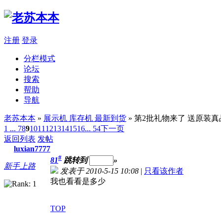
注册
登录
分栏模式
论坛
搜索
帮助
导航
老苏本本
»
展示机 库存机 最新到货
» 第2批礼物来了 送原装
1 ...
7
8
9
10
11
12
13
14
15
16
... 54
下一页
返回列表
发帖
luxian7777
#
81
跳转到
»
新手上路
发表于 2010-5-15 10:08
|
只看该作者
我也看看是多少
TOP