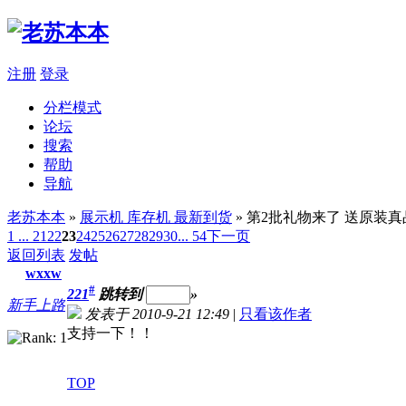
注册
登录
分栏模式
论坛
搜索
帮助
导航
老苏本本
»
展示机 库存机 最新到货
» 第2批礼物来了 送原装
1 ...
21
22
23
24
25
26
27
28
29
30
... 54
下一页
返回列表
发帖
wxxw
#
221
跳转到
»
新手上路
发表于 2010-9-21 12:49
|
只看该作者
支持一下！！
TOP