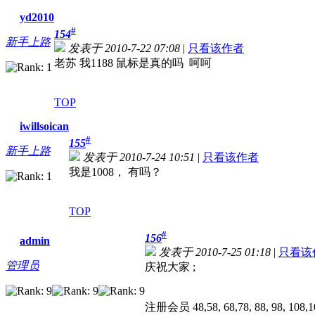
yd2010
#
154
新手上路
发表于 2010-7-22 07:08
|
只看该作者
老苏 我1188 鼠标是真的吗 呵呵
TOP
iwillsoican
#
155
新手上路
发表于 2010-7-24 10:51
|
只看该作者
我是1008， 有吗？
TOP
#
156
admin
发表于 2010-7-25 01:18
|
只看该
管理员
庆祝大家 ;
注册会员 48,58, 68,78, 88, 98, 108,10