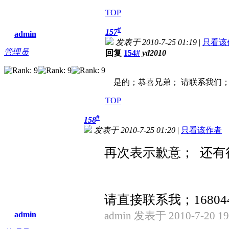
TOP
#
157
admin
发表于 2010-7-25 01:19
|
只看该
管理员
回复
154#
yd2010
是的；恭喜兄弟； 请联系我们
TOP
#
158
发表于 2010-7-25 01:20
|
只看该作者
再次表示歉意； 还
请直接联系我；16804404
admin
admin 发表于 2010-7-20 19