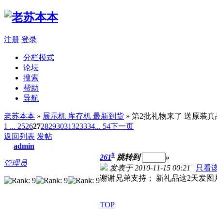
注册
登录
分栏模式
论坛
搜索
帮助
导航
老苏本本
»
展示机 库存机 最新到货
» 第2批礼物来了 送原装
1 ...
25
26
27
28
29
30
31
32
33
34
... 54
下一页
返回列表
发帖
admin
#
261
跳转到
»
管理员
发表于 2010-11-15 00:21
|
只看
谢谢兄弟支持； 新礼品这2天发图
TOP