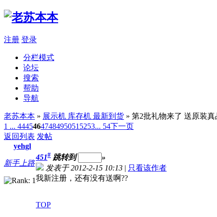
注册
登录
分栏模式
论坛
搜索
帮助
导航
老苏本本
»
展示机 库存机 最新到货
» 第2批礼物来了 送原装
1 ...
44
45
46
47
48
49
50
51
52
53
... 54
下一页
返回列表
发帖
yehgl
#
451
跳转到
»
新手上路
发表于 2012-2-15 10:13
|
只看该作者
我新注册，还有没有送啊??
TOP