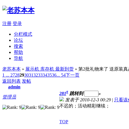
注册
登录
分栏模式
论坛
搜索
帮助
导航
老苏本本
»
展示机 库存机 最新到货
» 第2批礼物来了 送原装
1 ...
27
28
29
30
31
32
33
34
35
36
... 54
下一页
返回列表
发帖
admin
#
281
跳转到
»
管理员
发表于 2010-12-3 00:29
|
只看该
不迟的；活动精彩继续；
TOP