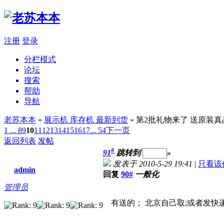
注册
登录
分栏模式
论坛
搜索
帮助
导航
老苏本本
»
展示机 库存机 最新到货
» 第2批礼物来了 送原装
1 ...
8
9
10
11
12
13
14
15
16
17
... 54
下一页
返回列表
发帖
#
91
跳转到
»
发表于 2010-5-29 19:41
|
只看该
admin
回复
90#
一般化
管理员
有送的； 北京自己取;或者发快递