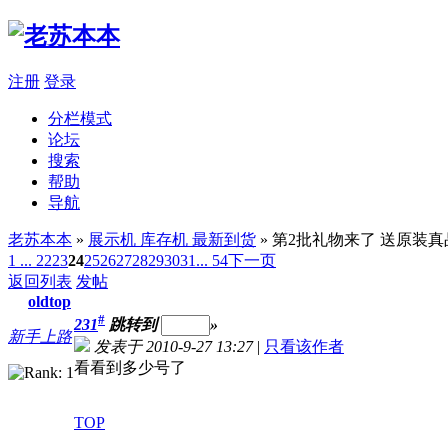
注册
登录
分栏模式
论坛
搜索
帮助
导航
老苏本本
»
展示机 库存机 最新到货
» 第2批礼物来了 送原装
1 ...
22
23
24
25
26
27
28
29
30
31
... 54
下一页
返回列表
发帖
oldtop
#
231
跳转到
»
新手上路
发表于 2010-9-27 13:27
|
只看该作者
看看到多少号了
TOP