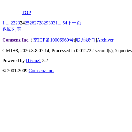
TOP
1 ...
22
23
24
25
26
27
28
29
30
31
... 54
下一页
返回列表
Comsenz Inc.
(
京ICP备10006960号
)
|
联系我们
|
Archiver
GMT+8, 2026-8-8 07:14,
Processed in 0.015722 second(s), 5 queries
Powered by
Discuz!
7.2
© 2001-2009
Comsenz Inc.