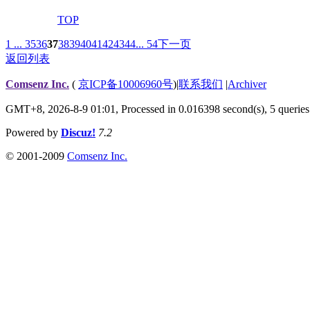
TOP
1 ...
35
36
37
38
39
40
41
42
43
44
... 54
下一页
返回列表
Comsenz Inc.
(
京ICP备10006960号
)
|
联系我们
|
Archiver
GMT+8, 2026-8-9 01:01,
Processed in 0.016398 second(s), 5 queries
Powered by
Discuz!
7.2
© 2001-2009
Comsenz Inc.