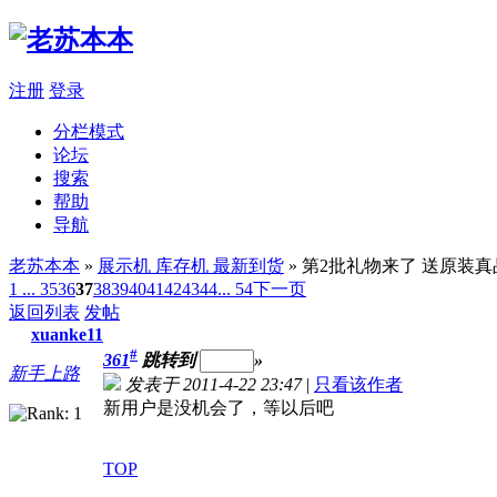
注册
登录
分栏模式
论坛
搜索
帮助
导航
老苏本本
»
展示机 库存机 最新到货
» 第2批礼物来了 送原装
1 ...
35
36
37
38
39
40
41
42
43
44
... 54
下一页
返回列表
发帖
xuanke11
#
361
跳转到
»
新手上路
发表于 2011-4-22 23:47
|
只看该作者
新用户是没机会了，等以后吧
TOP