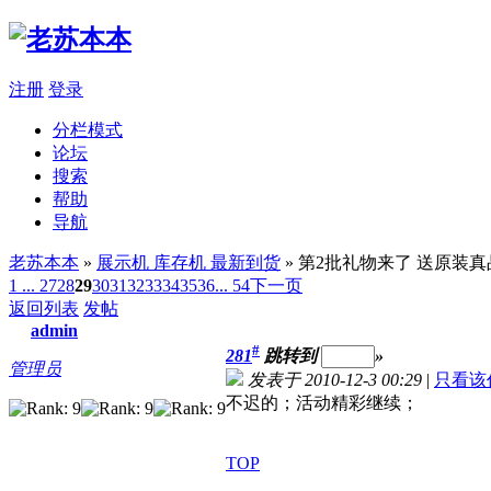
注册
登录
分栏模式
论坛
搜索
帮助
导航
老苏本本
»
展示机 库存机 最新到货
» 第2批礼物来了 送原装
1 ...
27
28
29
30
31
32
33
34
35
36
... 54
下一页
返回列表
发帖
admin
#
281
跳转到
»
管理员
发表于 2010-12-3 00:29
|
只看该
不迟的；活动精彩继续；
TOP