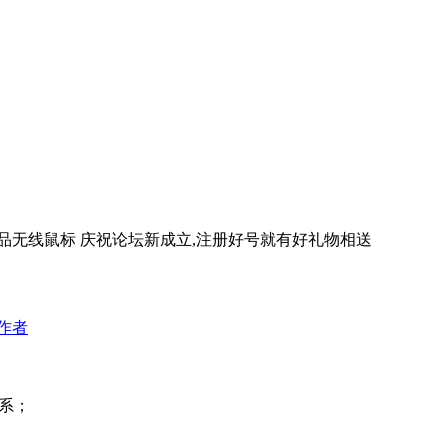
真品无线鼠标 庆祝论坛新成立,注册好号就有好礼物相送
作者
系；