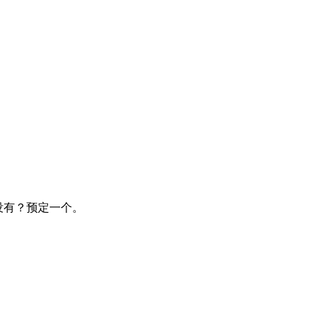
没有？预定一个。