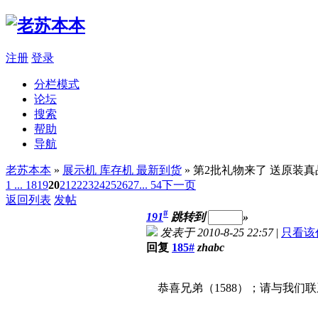
注册
登录
分栏模式
论坛
搜索
帮助
导航
老苏本本
»
展示机 库存机 最新到货
» 第2批礼物来了 送原装
1 ...
18
19
20
21
22
23
24
25
26
27
... 54
下一页
返回列表
发帖
#
191
跳转到
»
发表于 2010-8-25 22:57
|
只看该
回复
185#
zhabc
恭喜兄弟（1588）；请与我们联