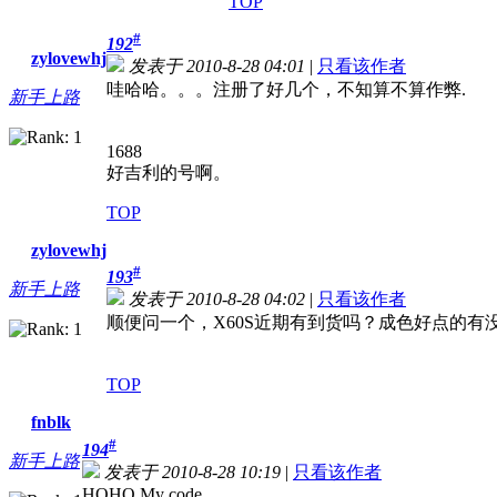
TOP
#
192
zylovewhj
发表于 2010-8-28 04:01
|
只看该作者
哇哈哈。。。注册了好几个，不知算不算作弊.
新手上路
1688
好吉利的号啊。
TOP
zylovewhj
#
193
新手上路
发表于 2010-8-28 04:02
|
只看该作者
顺便问一个，X60S近期有到货吗？成色好点的有
TOP
fnblk
#
194
新手上路
发表于 2010-8-28 10:19
|
只看该作者
HOHO.My code