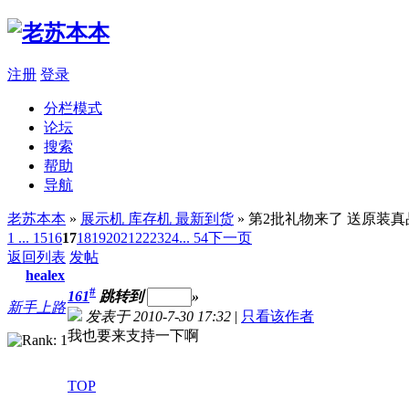
注册
登录
分栏模式
论坛
搜索
帮助
导航
老苏本本
»
展示机 库存机 最新到货
» 第2批礼物来了 送原装
1 ...
15
16
17
18
19
20
21
22
23
24
... 54
下一页
返回列表
发帖
healex
#
161
跳转到
»
新手上路
发表于 2010-7-30 17:32
|
只看该作者
我也要来支持一下啊
TOP