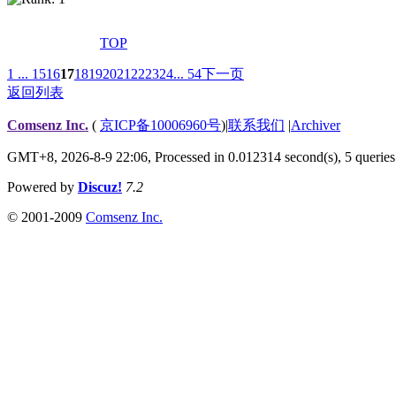
TOP
1 ...
15
16
17
18
19
20
21
22
23
24
... 54
下一页
返回列表
Comsenz Inc.
(
京ICP备10006960号
)
|
联系我们
|
Archiver
GMT+8, 2026-8-9 22:06,
Processed in 0.012314 second(s), 5 queries
Powered by
Discuz!
7.2
© 2001-2009
Comsenz Inc.