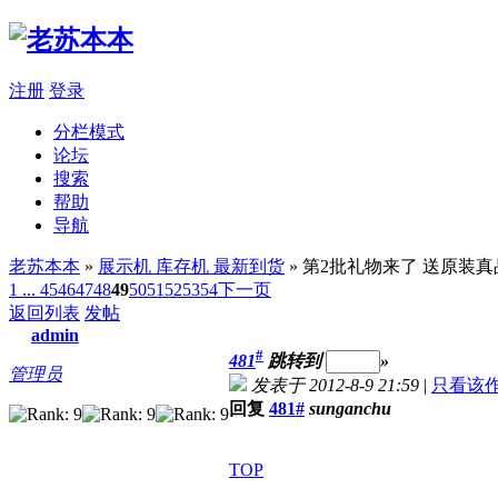
注册
登录
分栏模式
论坛
搜索
帮助
导航
老苏本本
»
展示机 库存机 最新到货
» 第2批礼物来了 送原装
1 ...
45
46
47
48
49
50
51
52
53
54
下一页
返回列表
发帖
admin
#
481
跳转到
»
管理员
发表于 2012-8-9 21:59
|
只看该
回复
481#
sunganchu
TOP