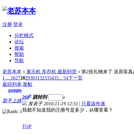
注册
登录
分栏模式
论坛
搜索
帮助
导航
老苏本本
»
展示机 库存机 最新到货
» 第2批礼物来了 送原装
1 ...
26
27
28
29
30
31
32
33
34
35
... 54
下一页
返回列表
发帖
pengts
#
268
跳转到
»
新手上路
发表于 2010-11-19 12:51
|
只看该作者
我都不知道我的注册号是多少，从哪里看？
TOP