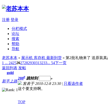
注册
登录
分栏模式
论坛
搜索
帮助
导航
老苏本本
»
展示机 库存机 最新到货
» 第2批礼物来了 送原装
1 ...
24
25
26
27
28
29
30
31
32
33
... 54
下一页
返回列表
发帖
gold
#
288
跳转到
»
新手上路
发表于 2010-12-8 23:30
|
只看该作者
这个要支持啊。
TOP