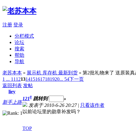
注册
登录
分栏模式
论坛
搜索
帮助
导航
老苏本本
»
展示机 库存机 最新到货
» 第2批礼物来了 送原装
1 ...
11
12
13
14
15
16
17
18
19
20
... 54
下一页
返回列表
发帖
liey
#
121
跳转到
»
新手上路
发表于 2010-6-26 20:27
|
只看该作者
以前论坛里的勋章补发吗？
TOP