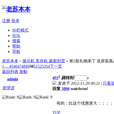
注册
登录
分栏模式
论坛
搜索
帮助
导航
老苏本本
»
展示机 库存机 最新到货
» 第2批礼物来了 送原装
1 ...
45
46
47
48
49
50
51
52
53
54
下一页
返回列表
发帖
#
491
跳转到
»
admin
发表于 2012-11-29 00:21
|
只看
管理员
回复
509#
watchcool
有的；比这个优惠更大；；；；
TOP