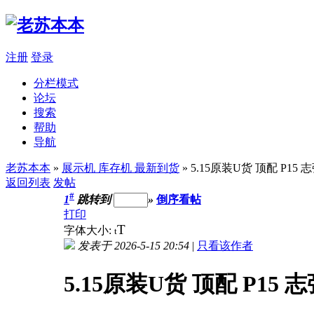
注册
登录
分栏模式
论坛
搜索
帮助
导航
老苏本本
»
展示机 库存机 最新到货
» 5.15原装U货 顶配 P15 志
返回列表
发帖
#
1
跳转到
»
倒序看帖
打印
T
字体大小:
t
发表于 2026-5-15 20:54
|
只看该作者
5.15原装U货 顶配 P15 志