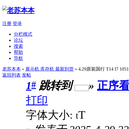
注册
登录
分栏模式
论坛
搜索
帮助
导航
老苏本本
»
展示机 库存机 最新到货
» 4.29原装国行 T14 I7 10
返回列表
发帖
#
1
跳转到
»
正序
打印
T
字体大小:
t