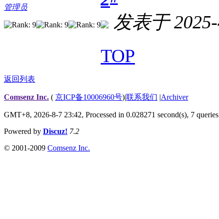
管理员
发表于 2025-4
TOP
返回列表
Comsenz Inc.
(
京ICP备10006960号
)
|
联系我们
|
Archiver
GMT+8, 2026-8-7 23:42,
Processed in 0.028271 second(s), 7 queries
Powered by
Discuz!
7.2
© 2001-2009
Comsenz Inc.