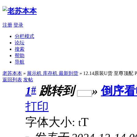
注册
登录
分栏模式
论坛
搜索
帮助
导航
老苏本本
»
展示机 库存机 最新到货
» 12.14原装U货 至尊顶配 P
返回列表
发帖
#
1
跳转到
»
倒序看
打印
T
字体大小:
t