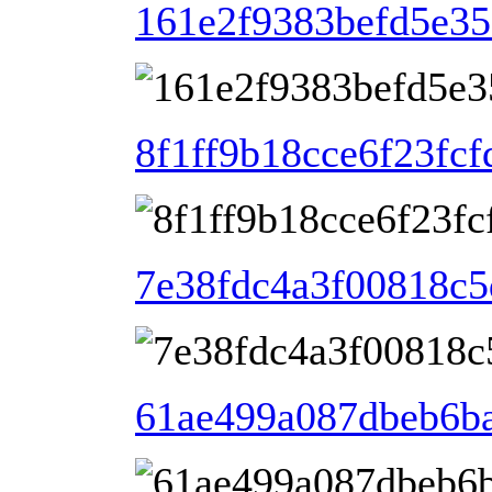
161e2f9383befd5e35
8f1ff9b18cce6f23fc
7e38fdc4a3f00818c5
61ae499a087dbeb6b