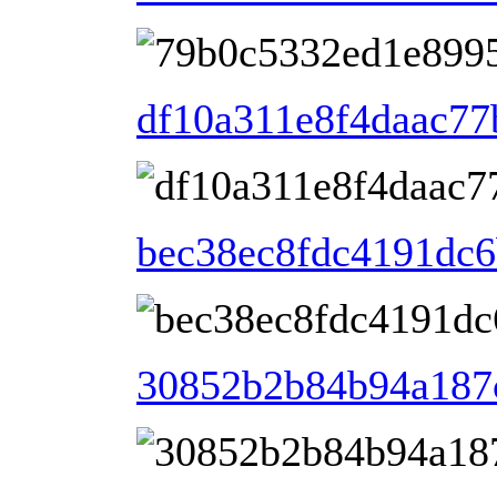
df10a311e8f4daac77
bec38ec8fdc4191dc6
30852b2b84b94a187