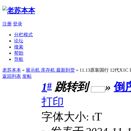
注册
登录
分栏模式
论坛
搜索
帮助
导航
老苏本本
»
展示机 库存机 最新到货
» 11.13原装国行 12代X1C 
返回列表
发帖
#
1
跳转到
»
倒
打印
T
字体大小:
t