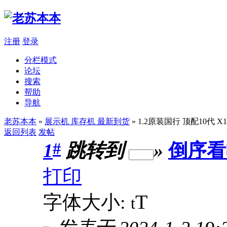
注册
登录
分栏模式
论坛
搜索
帮助
导航
老苏本本
»
展示机 库存机 最新到货
» 1.2原装国行 顶配10代 X1C
返回列表
发帖
#
1
跳转到
»
倒序看
打印
T
字体大小:
t