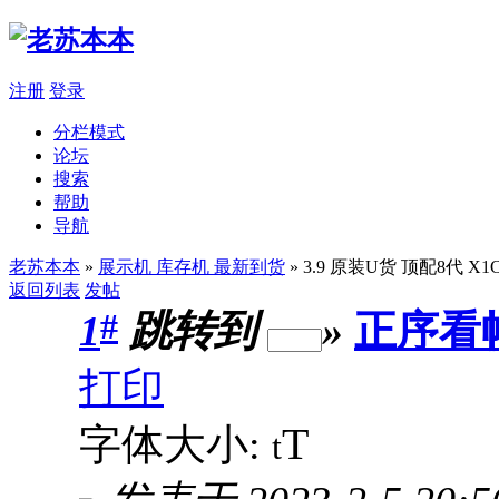
注册
登录
分栏模式
论坛
搜索
帮助
导航
老苏本本
»
展示机 库存机 最新到货
» 3.9 原装U货 顶配8代 X1
返回列表
发帖
#
1
跳转到
»
正序看
打印
T
字体大小:
t