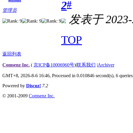
#
2
管理员
发表于 2023-2
TOP
返回列表
Comsenz Inc.
(
京ICP备10006960号
)
|
联系我们
|
Archiver
GMT+8, 2026-8-6 16:46,
Processed in 0.010846 second(s), 6 queries
Powered by
Discuz!
7.2
© 2001-2009
Comsenz Inc.