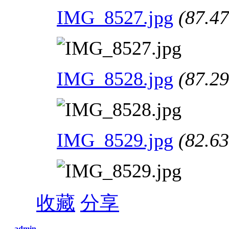
IMG_8527.jpg
(87.4
IMG_8528.jpg
(87.2
IMG_8529.jpg
(82.6
收藏
分享
admin