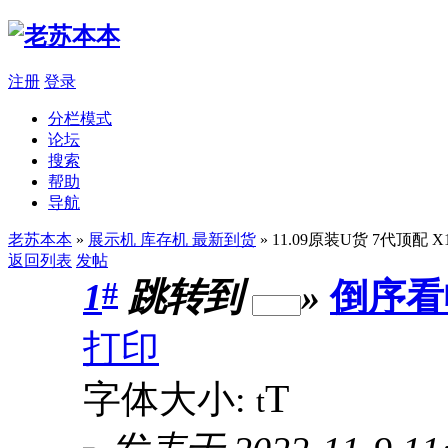
注册
登录
分栏模式
论坛
搜索
帮助
导航
老苏本本
»
展示机 库存机 最新到货
» 11.09原装U货 7代顶配 X1
返回列表
发帖
#
1
跳转到
»
倒序看
打印
T
字体大小:
t