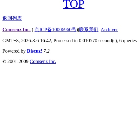
TOP
返回列表
Comsenz Inc.
(
京ICP备10006960号
)
|
联系我们
|
Archiver
GMT+8, 2026-8-6 16:42,
Processed in 0.010570 second(s), 6 queries
Powered by
Discuz!
7.2
© 2001-2009
Comsenz Inc.