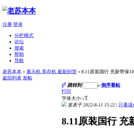
注册
登录
分栏模式
论坛
搜索
帮助
导航
老苏本本
»
展示机 库存机 最新到货
» 8.11原装国行 充新带保10代
返回列表
发帖
#
1
跳转到
»
倒序看帖
打印
T
字体大小:
t
发表于 2022-8-11 15:22
|
只看该
8.11原装国行 充新