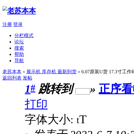
注册
登录
分栏模式
论坛
搜索
帮助
导航
老苏本本
»
展示机 库存机 最新到货
» 6.07原装U货 17.3寸工作站
返回列表
发帖
#
1
跳转到
»
正序看
打印
T
字体大小:
t