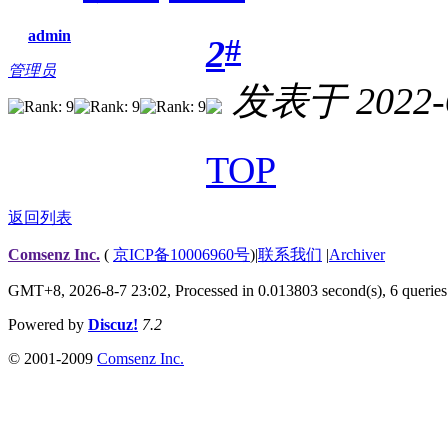
admin
#
2
管理员
发表于 2022-6
TOP
返回列表
Comsenz Inc.
(
京ICP备10006960号
)
|
联系我们
|
Archiver
GMT+8, 2026-8-7 23:02,
Processed in 0.013803 second(s), 6 queries
Powered by
Discuz!
7.2
© 2001-2009
Comsenz Inc.