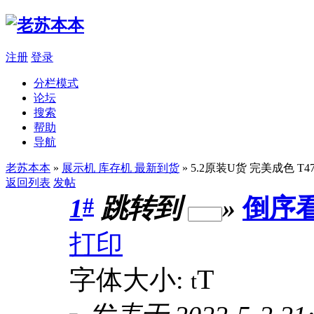
注册
登录
分栏模式
论坛
搜索
帮助
导航
老苏本本
»
展示机 库存机 最新到货
» 5.2原装U货 完美成色 T470S
返回列表
发帖
#
1
跳转到
»
倒序
打印
T
字体大小:
t