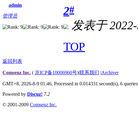
admin
#
2
管理员
发表于 2022-5
TOP
返回列表
Comsenz Inc.
(
京ICP备10006960号
)
|
联系我们
|
Archiver
GMT+8, 2026-8-9 01:46,
Processed in 0.014331 second(s), 6 queries
Powered by
Discuz!
7.2
© 2001-2009
Comsenz Inc.