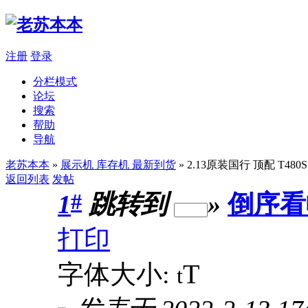
注册
登录
分栏模式
论坛
搜索
帮助
导航
老苏本本
»
展示机 库存机 最新到货
» 2.13原装国行 顶配 T480S 
返回列表
发帖
#
1
跳转到
»
倒序看
打印
T
字体大小:
t