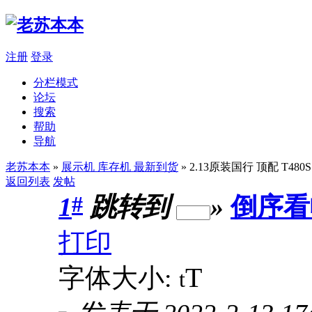
注册
登录
分栏模式
论坛
搜索
帮助
导航
老苏本本
»
展示机 库存机 最新到货
» 2.13原装国行 顶配 T480S 
返回列表
发帖
#
1
跳转到
»
倒序看
打印
T
字体大小:
t