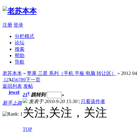
注册
登录
分栏模式
论坛
搜索
帮助
导航
老苏本本
»
苹果 三星 系列（手机 平板 电脑 转让区）
» 2012 
1
2
3
4
5
6
7
8
9
下一页
返回列表
发帖
jewel
#
21
跳转到
»
发表于 2010-9-20 15:30
|
只看该作者
新手上路
关注,关注，关注
TOP