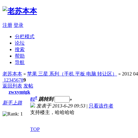
注册
登录
分栏模式
论坛
搜索
帮助
导航
老苏本本
»
苹果 三星 系列（手机 平板 电脑 转让区）
» 2012 
1
2
3
4
5
6
7
8
9
返回列表
发帖
zwxymtgk
#
81
跳转到
»
新手上路
发表于 2013-6-29 09:53
|
只看该作者
支持楼主，哈哈哈哈
TOP