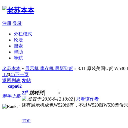
注册
登录
分栏模式
论坛
搜索
帮助
导航
老苏本本
»
展示机 库存机 最新到货
» 3.11 原装美国U货 W530
1
2
3
4
5
下一页
返回列表
发帖
capa02
#
21
跳转到
»
新手上路
发表于 2016-9-12 10:02
|
只看该作者
还有展示机成色W520没有，不过W520跟W530差价
TOP