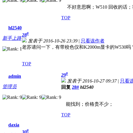
不好意思啊；W510 回收的话
TOP
hl2540
#
28
新手上路
发表于 2016-10-26 23:39
|
只看该作者
老苏请问一下，有带校色仪和K2000m显卡的W530吗
TOP
#
29
admin
发表于 2016-10-27 09:37
|
只看
管理员
回复
28#
hl2540
能找到；价格贵不少；
TOP
daxia
#
30