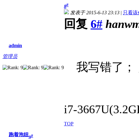
#
8
发表于 2015-6-13 23:13
|
只看该
回复
6#
hanw
admin
管理员
我写错了； 
i7-3667U(3.2G
TOP
跑着泡妞
#
9