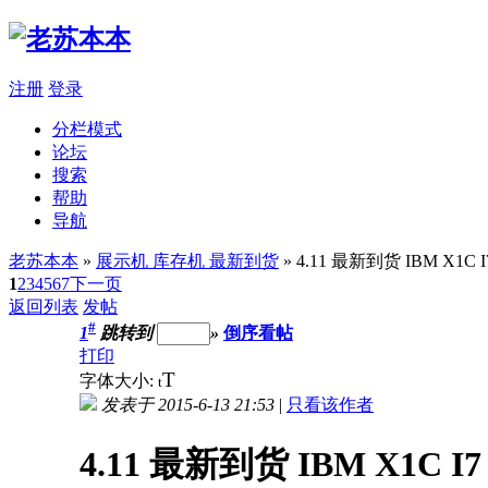
注册
登录
分栏模式
论坛
搜索
帮助
导航
老苏本本
»
展示机 库存机 最新到货
» 4.11 最新到货 IBM X1C
1
2
3
4
5
6
7
下一页
返回列表
发帖
#
1
跳转到
»
倒序看帖
打印
T
字体大小:
t
发表于 2015-6-13 21:53
|
只看该作者
4.11 最新到货 IBM X1C I