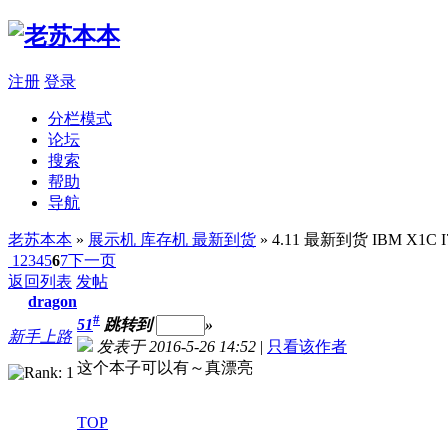
注册
登录
分栏模式
论坛
搜索
帮助
导航
老苏本本
»
展示机 库存机 最新到货
» 4.11 最新到货 IBM X1C
1
2
3
4
5
6
7
下一页
返回列表
发帖
dragon
#
51
跳转到
»
新手上路
发表于 2016-5-26 14:52
|
只看该作者
这个本子可以有～真漂亮
TOP