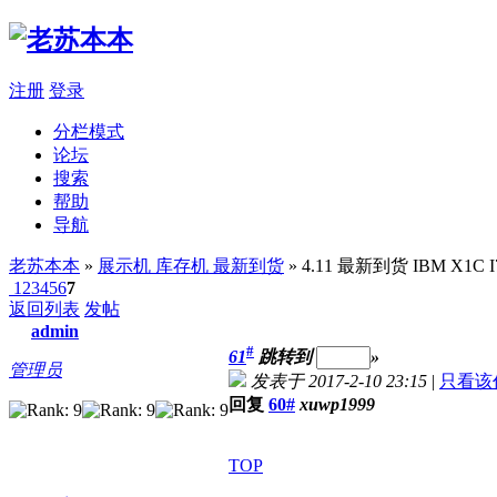
注册
登录
分栏模式
论坛
搜索
帮助
导航
老苏本本
»
展示机 库存机 最新到货
» 4.11 最新到货 IBM X1C
1
2
3
4
5
6
7
返回列表
发帖
admin
#
61
跳转到
»
管理员
发表于 2017-2-10 23:15
|
只看该
回复
60#
xuwp1999
TOP