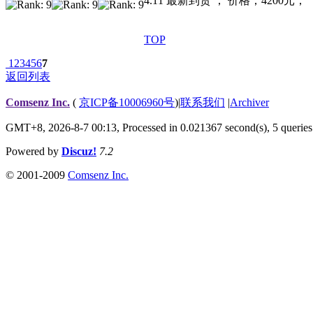
4.11 最新到货 ； 价格；4200元；
TOP
1
2
3
4
5
6
7
返回列表
Comsenz Inc.
(
京ICP备10006960号
)
|
联系我们
|
Archiver
GMT+8, 2026-8-7 00:13,
Processed in 0.021367 second(s), 5 queries
Powered by
Discuz!
7.2
© 2001-2009
Comsenz Inc.