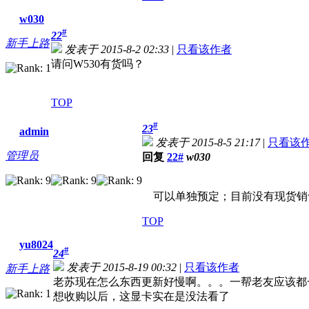
w030
#
22
新手上路
发表于 2015-8-2 02:33
|
只看该作者
请问W530有货吗？
TOP
#
23
admin
发表于 2015-8-5 21:17
|
只看该
管理员
回复
22#
w030
可以单独预定；目前没有现货销
TOP
yu8024
#
24
发表于 2015-8-19 00:32
|
只看该作者
新手上路
老苏现在怎么东西更新好慢啊。。。一帮老友应该都一直
想收购以后，这显卡实在是没法看了