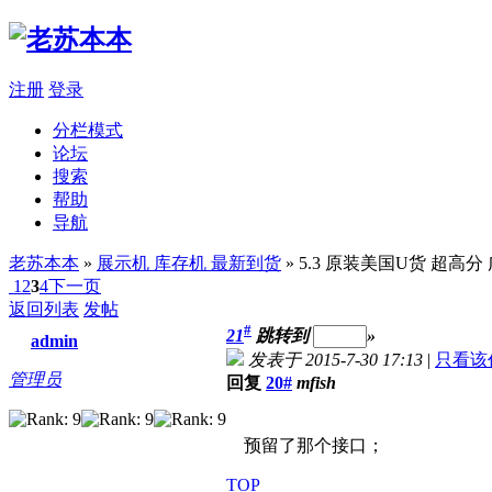
注册
登录
分栏模式
论坛
搜索
帮助
导航
老苏本本
»
展示机 库存机 最新到货
» 5.3 原装美国U货 超高分 广
1
2
3
4
下一页
返回列表
发帖
#
21
跳转到
»
admin
发表于 2015-7-30 17:13
|
只看该
管理员
回复
20#
mfish
预留了那个接口；
TOP