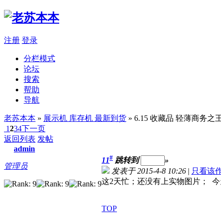
注册
登录
分栏模式
论坛
搜索
帮助
导航
老苏本本
»
展示机 库存机 最新到货
» 6.15 收藏品 轻薄商务之王 
1
2
3
4
下一页
返回列表
发帖
admin
#
11
跳转到
»
管理员
发表于 2015-4-8 10:26
|
只看该
这2天忙；还没有上实物图片； 
TOP