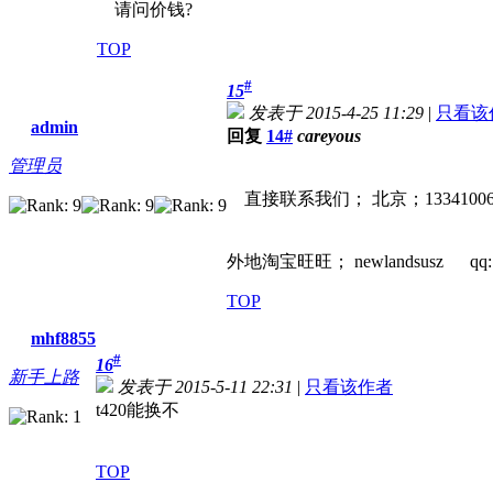
请问价钱?
TOP
#
15
发表于 2015-4-25 11:29
|
只看该
admin
回复
14#
careyous
管理员
直接联系我们； 北京；13341006
外地淘宝旺旺； newlandsusz qq: 
TOP
mhf8855
#
16
新手上路
发表于 2015-5-11 22:31
|
只看该作者
t420能换不
TOP