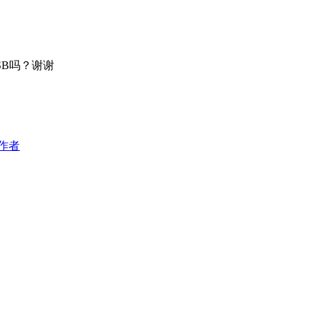
SB吗？谢谢
作者