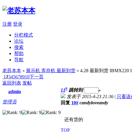
注册
登录
分栏模式
论坛
搜索
帮助
导航
老苏本本
»
展示机 库存机 最新到货
» 4.28 最新到货 IBMX220 
1
2
3
4
5
6
7
8
9
10
下一页
返回列表
发帖
#
11
跳转到
»
admin
发表于 2015-4-23 21:36
|
只看该
管理员
回复
10#
candyloveandy
还有货的
TOP