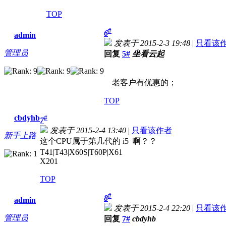
TOP
#
6
admin
发表于 2015-2-3 19:48
|
只看该
管理员
回复
5#
坐看云起
老客户有优惠的；
TOP
cbdyhb
#
7
发表于 2015-2-4 13:40
|
只看该作者
新手上路
这个CPU属于第几代的 i5 啊？？
T41|T43|X60S|T60P|X61
X201
TOP
#
8
admin
发表于 2015-2-4 22:20
|
只看该
管理员
回复
7#
cbdyhb