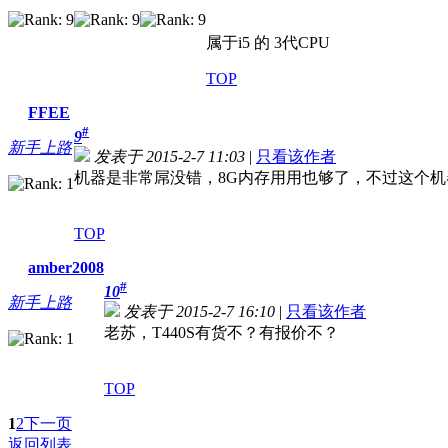
属于i5 的 3代CPU
TOP
FFEE
#
9
新手上路
发表于 2015-2-7 11:03
|
只看该作者
机器是非常屌没错，8G内存用用也够了，不过这个
TOP
amber2008
#
10
新手上路
发表于 2015-2-7 16:10
|
只看该作者
老苏，T440S有货不？有报价不？
TOP
1
2
下一页
返回列表