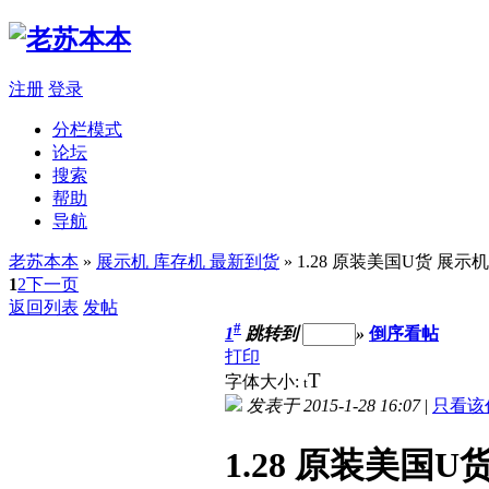
注册
登录
分栏模式
论坛
搜索
帮助
导航
老苏本本
»
展示机 库存机 最新到货
» 1.28 原装美国U货 展示机成
1
2
下一页
返回列表
发帖
#
1
跳转到
»
倒序看帖
打印
T
字体大小:
t
发表于 2015-1-28 16:07
|
只看该
1.28 原装美国U货