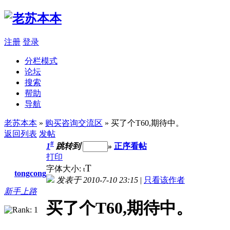
注册
登录
分栏模式
论坛
搜索
帮助
导航
老苏本本
»
购买咨询交流区
» 买了个T60,期待中。
返回列表
发帖
#
1
跳转到
»
正序看帖
打印
T
字体大小:
t
tongcong
发表于 2010-7-10 23:15
|
只看该作者
新手上路
买了个T60,期待中。