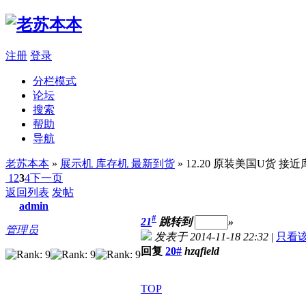
注册
登录
分栏模式
论坛
搜索
帮助
导航
老苏本本
»
展示机 库存机 最新到货
» 12.20 原装美国U货 接近库
1
2
3
4
下一页
返回列表
发帖
admin
#
21
跳转到
»
管理员
发表于 2014-11-18 22:32
|
只看
回复
20#
hzqfield
TOP