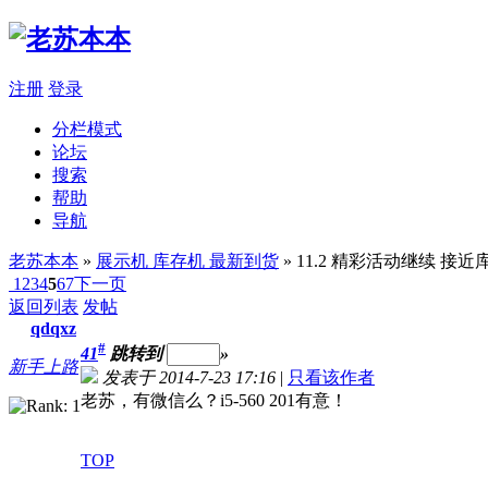
注册
登录
分栏模式
论坛
搜索
帮助
导航
老苏本本
»
展示机 库存机 最新到货
» 11.2 精彩活动继续 接近库存
1
2
3
4
5
6
7
下一页
返回列表
发帖
qdqxz
#
41
跳转到
»
新手上路
发表于 2014-7-23 17:16
|
只看该作者
老苏，有微信么？i5-560 201有意！
TOP