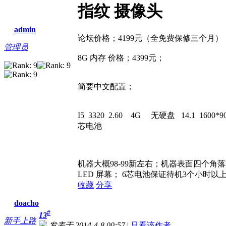
指纹 摄像头
admin
论坛价格；4199元（全免费保修三个月）
管理员
8G 内存 价格；4399元；
简要中文配置；
I5 3320 2.60 4G 无硬盘 14.1 16
芯电池
机器大概98-99新左右；机器表面四个
LED 屏幕； 6芯电池保证待机3个小时以
收藏
分享
doacho
#
13
新手上路
发表于 2014-4-8 00:57
|
只看该作者