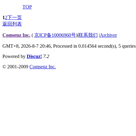
TOP
1
2
下一页
返回列表
Comsenz Inc.
(
京ICP备10006960号
)
|
联系我们
|
Archiver
GMT+8, 2026-8-7 20:46,
Processed in 0.014564 second(s), 5 queries
Powered by
Discuz!
7.2
© 2001-2009
Comsenz Inc.