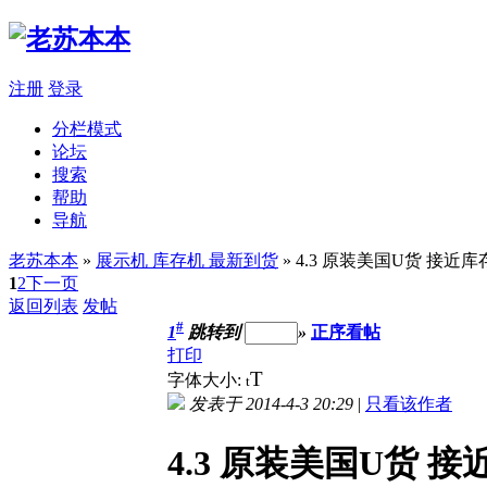
注册
登录
分栏模式
论坛
搜索
帮助
导航
老苏本本
»
展示机 库存机 最新到货
» 4.3 原装美国U货 接近库存机
1
2
下一页
返回列表
发帖
#
1
跳转到
»
正序看帖
打印
T
字体大小:
t
发表于 2014-4-3 20:29
|
只看该作者
4.3 原装美国U货 接近库