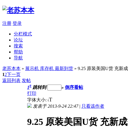
注册
登录
分栏模式
论坛
搜索
帮助
导航
老苏本本
»
展示机 库存机 最新到货
» 9.25 原装美国U货 充新成色 
1
2
下一页
返回列表
发帖
#
1
跳转到
»
倒序看帖
打印
T
字体大小:
t
发表于 2013-9-24 22:47
|
只看该作者
9.25 原装美国U货 充新成色 I