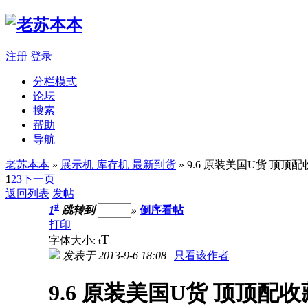
注册
登录
分栏模式
论坛
搜索
帮助
导航
老苏本本
»
展示机 库存机 最新到货
» 9.6 原装美国U货 顶顶配收
1
2
3
下一页
返回列表
发帖
#
1
跳转到
»
倒序看帖
打印
T
字体大小:
t
发表于 2013-9-6 18:08
|
只看该作者
9.6 原装美国U货 顶顶配收藏机