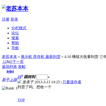
注册
登录
分栏模式
论坛
搜索
帮助
导航
老苏本本
»
展示机 库存机 最新到货
» 4.10 继续大批量到货 三
1
2
3
4
5
下一页
返回列表
发帖
leilei
#
21
跳转到
»
新手上路
发表于 2013-3-13 14:25
|
只看该作者
到货了吗。想收一个
TOP