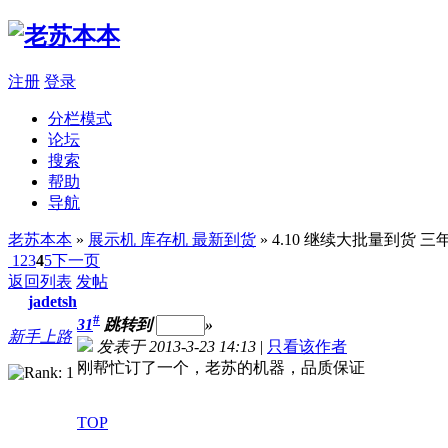
注册
登录
分栏模式
论坛
搜索
帮助
导航
老苏本本
»
展示机 库存机 最新到货
» 4.10 继续大批量到货 三
1
2
3
4
5
下一页
返回列表
发帖
jadetsh
#
31
跳转到
»
新手上路
发表于 2013-3-23 14:13
|
只看该作者
刚帮忙订了一个，老苏的机器，品质保证
TOP