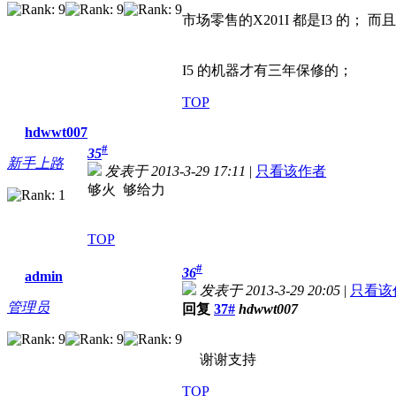
市场零售的X201I 都是I3 的； 
I5 的机器才有三年保修的；
TOP
hdwwt007
#
35
新手上路
发表于 2013-3-29 17:11
|
只看该作者
够火 够给力
TOP
#
36
admin
发表于 2013-3-29 20:05
|
只看该
管理员
回复
37#
hdwwt007
谢谢支持
TOP