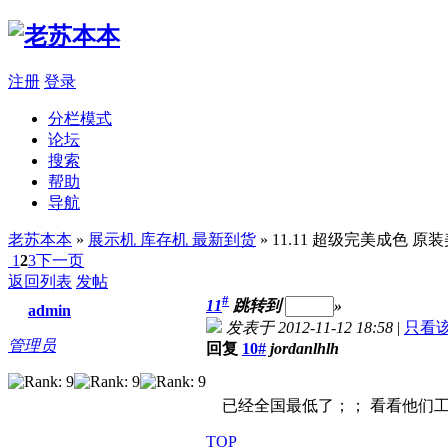
注册
登录
分栏模式
论坛
搜索
帮助
导航
老苏本本
»
展示机 库存机 最新到货
» 11.11 超级完美成色 原装美
1
2
3
下一页
返回列表
发帖
#
11
跳转到
»
admin
发表于 2012-11-12 18:58
|
只看
管理员
回复
10#
jordanlhlh
已经全国最低了；
； 看看他们
TOP